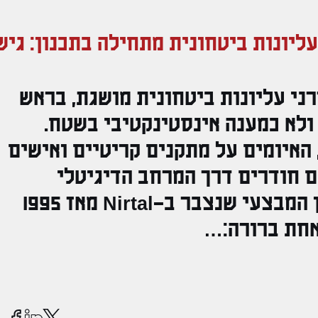
ליונות ביטחונית מתחילה בתכנון: גי
רני עליונות ביטחונית מושגת, בראש
 ולא כמענה אינסטינקטיבי בשטח.
מציאות המבצעית של המאה ה-21, האיומים על מתקנים קריטיים ואישים
הם חודרים דרך המרחב הדיגיטלי
וצונחים מהמימד האווירי. ג. הניסיון המבצעי שנצבר ב-Nirtal מאז 1995