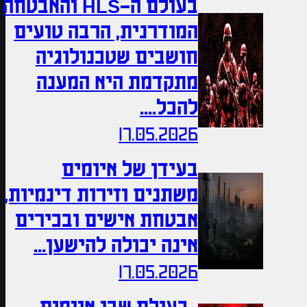
בעולם ה-HLS והאבטחה
המודרנית, הרבה טועים
חושבים שטכנולוגיה
מתקדמת היא המענה
להכל....
17.05.2026
בעידן של איומים
משתנים וזירות דינמיות,
אבטחת אישים ובכירים
אינה יכולה להישען...
17.05.2026