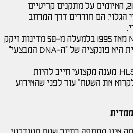
במציאות המבצעית של המאה ה-21, האיומים על מתקנים קריטיים
 הגלוי; הם חודרים דרך המרחב
.
ג. הניסיון המבצעי שנצבר ב-Nirtal מאז 1995 בלמעלה מ-50 מדינות זיקק
תובנה אחת ברורה: אבטחה איכותית היא פונקציה של "ה-DNA המבצעי"
בעולם ה-HLS (Homeland Security), מענה מקצועי חייב להיות
לקרוא את השטח" עוד לפני שהאירוע
ממדית
ל Nirtal לסקר אבטחה אינו מסתפק בסיור שטח סטנדרטי,